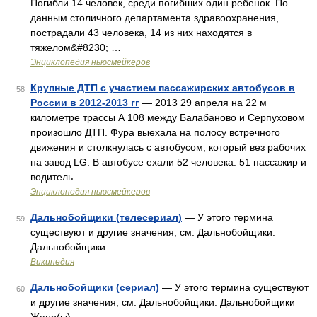
Погибли 14 человек, среди погибших один ребенок. По
данным столичного департамента здравоохранения,
пострадали 43 человека, 14 из них находятся в
тяжелом&#8230; …
Энциклопедия ньюсмейкеров
Крупные ДТП с участием пассажирских автобусов в
58
России в 2012-2013 гг
— 2013 29 апреля на 22 м
километре трассы А 108 между Балабаново и Серпуховом
произошло ДТП. Фура выехала на полосу встречного
движения и столкнулась с автобусом, который вез рабочих
на завод LG. В автобусе ехали 52 человека: 51 пассажир и
водитель …
Энциклопедия ньюсмейкеров
Дальнобойщики (телесериал)
— У этого термина
59
существуют и другие значения, см. Дальнобойщики.
Дальнобойщики …
Википедия
Дальнобойщики (сериал)
— У этого термина существуют
60
и другие значения, см. Дальнобойщики. Дальнобойщики