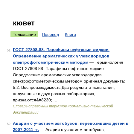
кювет
Толкование
Перевод
Книги
ГОСТ 27808-88: Парафины нефтяные жидкие.
51
Определение ароматических углеводородов
спектрофотометрическим методом
— Терминология
ГОСТ 27808 88: Парафины нефтяные жидкие.
Определение ароматических углеводородов
спектрофотометрическим методом оригинал документа:
5.2. Воспроизводимость Два результата испытания,
полученные в двух разных лабораториях,
признаются&#8230; …
Словарь-справочник терминов нормативно-технической
документации
Аварии с участием автобусов, перевозивших детей в
52
2007‑2011 гг.
— Аварии с участием автобусов,