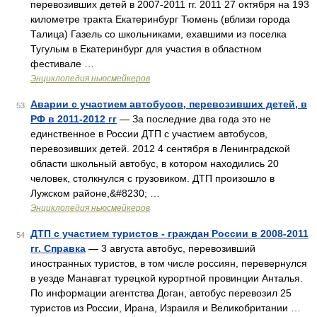
перевозивших детей в 2007‑2011 гг. 2011 27 октября на 193
километре тракта Екатеринбург Тюмень (вблизи города
Талица) Газель со школьниками, ехавшими из поселка
Тугулым в Екатеринбург для участия в областном
фестивале …
Энциклопедия ньюсмейкеров
Аварии с участием автобусов, перевозивших детей, в
53
РФ в 2011-2012 гг
— За последние два года это не
единственное в России ДТП с участием автобусов,
перевозивших детей. 2012 4 сентября в Ленинградской
области школьный автобус, в котором находились 20
человек, столкнулся с грузовиком. ДТП произошло в
Лужском районе,&#8230; …
Энциклопедия ньюсмейкеров
ДТП с участием туристов - граждан России в 2008-2011
54
гг. Справка
— 3 августа автобус, перевозивший
иностранных туристов, в том числе россиян, перевернулся
в уезде Манавгат турецкой курортной провинции Анталья.
По информации агентства Доган, автобус перевозил 25
туристов из России, Ирана, Израиля и Великобритании …